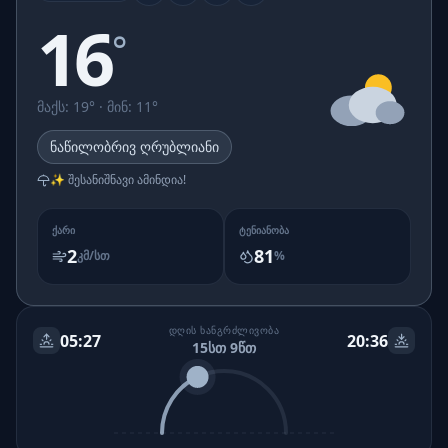
16
°
მაქს
:
19
° ·
მინ
:
11
°
ნაწილობრივ ღრუბლიანი
✨ შესანიშნავი ამინდია!
ᲥᲐᲠᲘ
ᲢᲔᲜᲘᲐᲜᲝᲑᲐ
2
81
კმ/სთ
%
ᲓᲦᲘᲡ ᲮᲐᲜᲒᲠᲫᲚᲘᲕᲝᲑᲐ
05:27
20:36
15სთ 9წთ