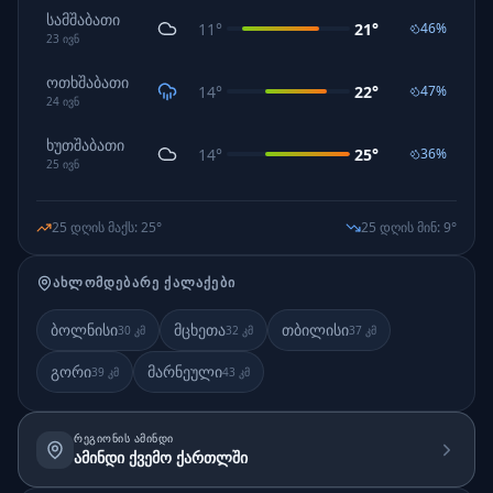
სამშაბათი
11
°
21
°
46
%
23
ივნ
ოთხშაბათი
14
°
22
°
47
%
24
ივნ
ხუთშაბათი
14
°
25
°
36
%
25
ივნ
25 დღის მაქს
:
25
°
25 დღის მინ
:
9
°
ᲐᲮᲚᲝᲛᲓᲔᲑᲐᲠᲔ ᲥᲐᲚᲐᲥᲔᲑᲘ
ბოლნისი
მცხეთა
თბილისი
30
კმ
32
კმ
37
კმ
გორი
მარნეული
39
კმ
43
კმ
ᲠᲔᲒᲘᲝᲜᲘᲡ ᲐᲛᲘᲜᲓᲘ
ამინდი ქვემო ქართლში