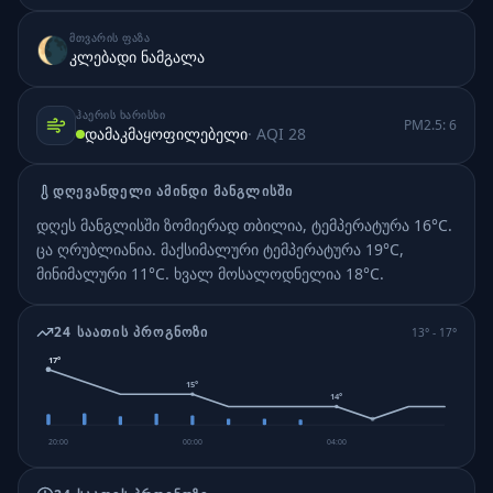
ᲛᲗᲕᲐᲠᲘᲡ ᲤᲐᲖᲐ
🌘
კლებადი ნამგალა
ᲰᲐᲔᲠᲘᲡ ᲮᲐᲠᲘᲡᲮᲘ
PM2.5:
6
დამაკმაყოფილებელი
· AQI
28
ᲓᲦᲔᲕᲐᲜᲓᲔᲚᲘ ᲐᲛᲘᲜᲓᲘ
ᲛᲐᲜᲒᲚᲘᲡᲨᲘ
დღეს მანგლისში ზომიერად თბილია, ტემპერატურა 16°C.
ცა ღრუბლიანია.
მაქსიმალური ტემპერატურა 19°C,
მინიმალური 11°C.
ხვალ მოსალოდნელია 18°C.
24 ᲡᲐᲐᲗᲘᲡ ᲞᲠᲝᲒᲜᲝᲖᲘ
13
° -
17
°
17
°
15
°
14
°
20:00
00:00
04:00