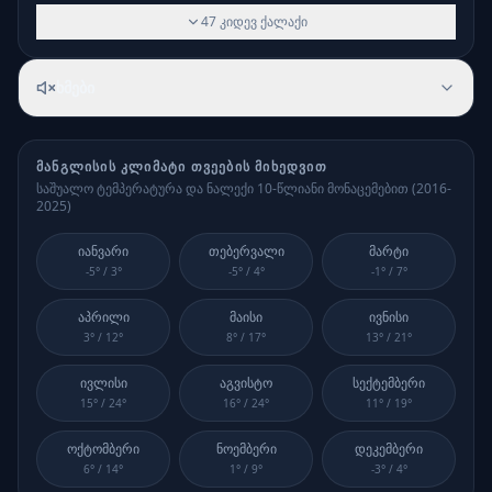
47
კიდევ
ქალაქი
ხმები
ᲛᲐᲜᲒᲚᲘᲡᲘ
Ს ᲙᲚᲘᲛᲐᲢᲘ ᲗᲕᲔᲔᲑᲘᲡ ᲛᲘᲮᲔᲓᲕᲘᲗ
საშუალო ტემპერატურა და ნალექი 10-წლიანი მონაცემებით (
2016-
2025
)
იანვარი
თებერვალი
მარტი
-5
° /
3
°
-5
° /
4
°
-1
° /
7
°
აპრილი
მაისი
ივნისი
3
° /
12
°
8
° /
17
°
13
° /
21
°
ივლისი
აგვისტო
სექტემბერი
15
° /
24
°
16
° /
24
°
11
° /
19
°
ოქტომბერი
ნოემბერი
დეკემბერი
6
° /
14
°
1
° /
9
°
-3
° /
4
°