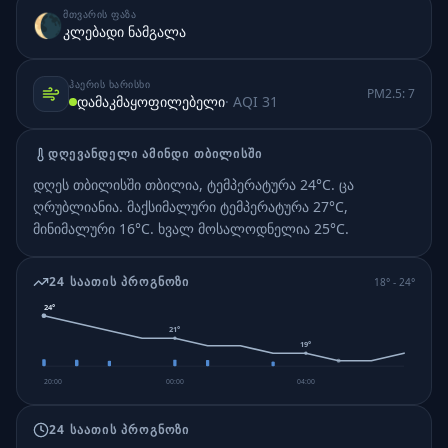
ᲛᲗᲕᲐᲠᲘᲡ ᲤᲐᲖᲐ
🌘
კლებადი ნამგალა
ᲰᲐᲔᲠᲘᲡ ᲮᲐᲠᲘᲡᲮᲘ
PM2.5:
7
დამაკმაყოფილებელი
· AQI
31
ᲓᲦᲔᲕᲐᲜᲓᲔᲚᲘ ᲐᲛᲘᲜᲓᲘ
ᲗᲑᲘᲚᲘᲡᲨᲘ
დღეს თბილისში თბილია, ტემპერატურა 24°C. ცა
ღრუბლიანია.
მაქსიმალური ტემპერატურა 27°C,
მინიმალური 16°C.
ხვალ მოსალოდნელია 25°C.
24 ᲡᲐᲐᲗᲘᲡ ᲞᲠᲝᲒᲜᲝᲖᲘ
18
° -
24
°
24
°
21
°
19
°
20:00
00:00
04:00
24 ᲡᲐᲐᲗᲘᲡ ᲞᲠᲝᲒᲜᲝᲖᲘ