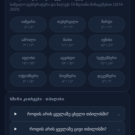
საშუალო ტემპერატურა და ნალექი 10-წლიანი მონაცემებით (
2016-
2025
)
იანვარი
თებერვალი
მარტი
-2
° /
6
°
-1
° /
7
°
2
° /
11
°
აპრილი
მაისი
ივნისი
7
° /
17
°
11
° /
21
°
16
° /
27
°
ივლისი
აგვისტო
სექტემბერი
19
° /
30
°
19
° /
30
°
15
° /
24
°
ოქტომბერი
ნოემბერი
დეკემბერი
9
° /
18
°
4
° /
12
°
0
° /
7
°
ᲮᲨᲘᲠᲘ ᲙᲘᲗᲮᲕᲔᲑᲘ ·
ᲗᲑᲘᲚᲘᲡᲘ
როდის არის ყველაზე ცხელი თბილისში?
⌄
როდის არის ყველაზე ცივი თბილისში?
⌄