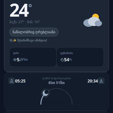
24
°
მაქს
:
27
° ·
მინ
:
16
°
ნაწილობრივ ღრუბლიანი
✨ შესანიშნავი ამინდია!
ᲥᲐᲠᲘ
ᲢᲔᲜᲘᲐᲜᲝᲑᲐ
5
54
კმ/სთ
%
ᲦᲐᲛᲘᲡ ᲮᲐᲜᲒᲠᲫᲚᲘᲕᲝᲑᲐ
05:25
20:34
8სთ 51წთ