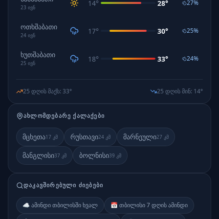
14
°
28
°
27
%
23
ივნ
ოთხშაბათი
17
°
30
°
25
%
24
ივნ
ხუთშაბათი
18
°
33
°
24
%
25
ივნ
25 დღის მაქს
:
33
°
25 დღის მინ
:
14
°
ᲐᲮᲚᲝᲛᲓᲔᲑᲐᲠᲔ ᲥᲐᲚᲐᲥᲔᲑᲘ
მცხეთა
რუსთავი
მარნეული
17
კმ
24
კმ
27
კმ
მანგლისი
ბოლნისი
37
კმ
39
კმ
ᲓᲐᲙᲐᲕᲨᲘᲠᲔᲑᲣᲚᲘ ᲫᲘᲔᲑᲔᲑᲘ
☁️ ამინდი თბილისში ხვალ
📅 თბილისი 7 დღის ამინდი