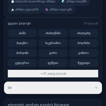
⏱️ თბილისი საათობრივი ამინდი
🌊 ამინდი ბათუმში
🏔️ ამინდი გუდაურში
🍇 ამინდი თელავში
ᲧᲕᲔᲚᲐ ᲥᲐᲚᲐᲥᲘ
59
ქალაქი
აბაშა
აბასთუმანი
ახალციხე
ბათუმი
ბაკურიანი
ბოლნისი
ბორჯომი
გორი
გონიო
გუდაური
დუშეთი
ზუგდიდი
47
კიდევ
ქალაქი
ხმები
ᲗᲑᲘᲚᲘᲡᲘ
Ს ᲙᲚᲘᲛᲐᲢᲘ ᲗᲕᲔᲔᲑᲘᲡ ᲛᲘᲮᲔᲓᲕᲘᲗ