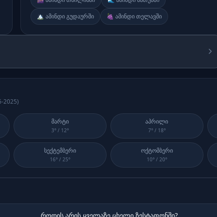
🏔️ ამინდი გუდაურში
🍇 ამინდი თელავში
6-2025
)
მარტი
აპრილი
3
° /
12
°
7
° /
18
°
სექტემბერი
ოქტომბერი
16
° /
25
°
10
° /
20
°
როდის არის ყველაზე ცხელი ზესტაფონში?