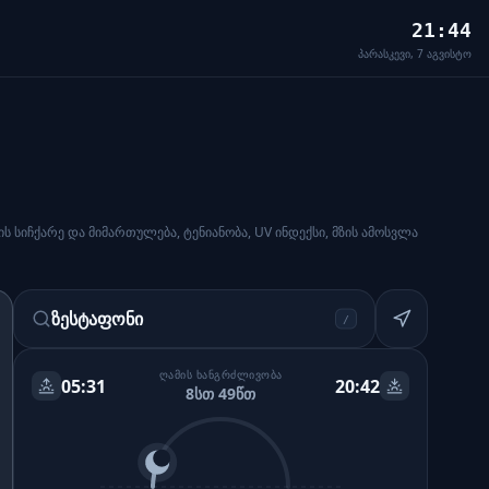
21:44
პარასკევი, 7 აგვისტო
ს სიჩქარე და მიმართულება, ტენიანობა, UV ინდექსი, მზის ამოსვლა
ზესტაფონი
/
ᲦᲐᲛᲘᲡ ᲮᲐᲜᲒᲠᲫᲚᲘᲕᲝᲑᲐ
05:31
20:42
8სთ 49წთ