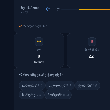
ხუთშაბათი
17
°
25
ივნ
25 დღის მაქს
:
37
°
UV
ᲨᲔᲒᲠᲫᲜᲔᲑᲐ
0
22
°
დაბალი
ᲐᲮᲚᲝᲛᲓᲔᲑᲐᲠᲔ ᲥᲐᲚᲐᲥᲔᲑᲘ
ჭიათურა
თერჯოლა
ქუთაისი
27
კმ
28
კმ
32
კმ
საჩხერე
ბორჯომი
39
კმ
41
კმ