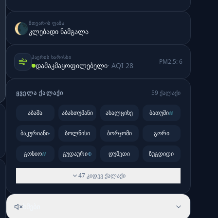
ᲛᲗᲕᲐᲠᲘᲡ ᲤᲐᲖᲐ
🌘
კლებადი ნამგალა
ᲰᲐᲔᲠᲘᲡ ᲮᲐᲠᲘᲡᲮᲘ
PM2.5:
6
დამაკმაყოფილებელი
· AQI
28
ᲧᲕᲔᲚᲐ ᲥᲐᲚᲐᲥᲘ
59
ქალაქი
აბაშა
აბასთუმანი
ახალციხე
ბათუმი
ბაკურიანი
ბოლნისი
ბორჯომი
გორი
გონიო
გუდაური
დუშეთი
ზუგდიდი
47
კიდევ
ქალაქი
ხმები