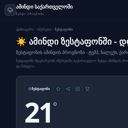
ამინდი საქართველოში
ᲖᲣᲡᲢᲘ ᲞᲠᲝᲒᲜᲝᲖᲘ
მთავარი
იმერეთი
ზესტაფონი
☀️ ამინდი ზესტაფონში - 
ზესტაფონის ამინდის პროგნოზი - ტემპ, ნალექი, ქარ
ზესტაფონი მდებარეობს იმერეთში, საქართველო. ზუსტი ამინდის პროგ
და ჩასვლა.
ᲖᲔᲡᲢᲐᲤᲝᲜᲘ
21
°