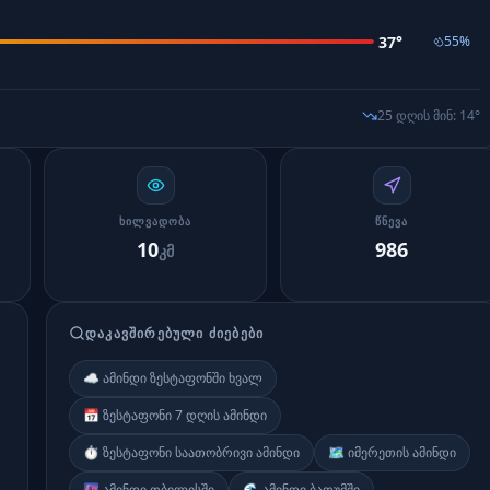
37
°
55
%
25 დღის მინ
:
14
°
ᲮᲘᲚᲕᲐᲓᲝᲑᲐ
ᲬᲜᲔᲕᲐ
10
986
კმ
ᲓᲐᲙᲐᲕᲨᲘᲠᲔᲑᲣᲚᲘ ᲫᲘᲔᲑᲔᲑᲘ
☁️ ამინდი ზესტაფონში ხვალ
📅 ზესტაფონი 7 დღის ამინდი
⏱️ ზესტაფონი საათობრივი ამინდი
🗺️ იმერეთის ამინდი
🌆 ამინდი თბილისში
🌊 ამინდი ბათუმში