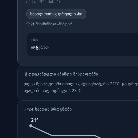
მაქს
:
29
° ·
მინ
:
16
°
ნაწილობრივ ღრუბლიანი
✨ შესანიშნავი ამინდია!
ᲥᲐᲠᲘ
6
კმ/სთ
ᲓᲦᲔᲕᲐᲜᲓᲔᲚᲘ ᲐᲛᲘᲜᲓᲘ
ᲖᲔᲡᲢᲐᲤᲝᲜᲨᲘ
დღეს ზესტაფონში თბილია, ტემპერატურა 21°C. ცა ღრუ
ხვალ მოსალოდნელია 23°C.
24 ᲡᲐᲐᲗᲘᲡ ᲞᲠᲝᲒᲜᲝᲖᲘ
21
°