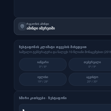
ᲠᲔᲒᲘᲝᲜᲘᲡ ᲐᲛᲘᲜᲓᲘ
ამინდი იმერეთში
ᲖᲔᲡᲢᲐᲤᲝᲜᲘ
Ს ᲙᲚᲘᲛᲐᲢᲘ ᲗᲕᲔᲔᲑᲘᲡ ᲛᲘᲮᲔᲓᲕᲘᲗ
საშუალო ტემპერატურა და ნალექი 10-წლიანი მონაცემებით (
201
იანვარი
თებერვალი
0
° /
8
°
0
° /
9
°
ივლისი
აგვისტო
19
° /
28
°
20
° /
30
°
ᲮᲨᲘᲠᲘ ᲙᲘᲗᲮᲕᲔᲑᲘ ·
ᲖᲔᲡᲢᲐᲤᲝᲜᲘ