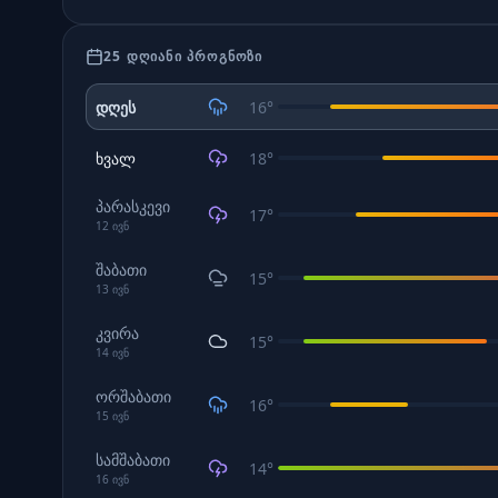
25 ᲓᲦᲘᲐᲜᲘ ᲞᲠᲝᲒᲜᲝᲖᲘ
დღეს
16
°
ხვალ
18
°
პარასკევი
17
°
12
ივნ
შაბათი
15
°
13
ივნ
კვირა
15
°
14
ივნ
ორშაბათი
16
°
15
ივნ
სამშაბათი
14
°
16
ივნ