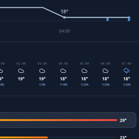
18
°
04:00
:00
02:00
03:00
04:00
05:00
06:00
07:00
9
°
19
°
19
°
18
°
18
°
18
°
18
°
18
%
3
%
18
%
23
%
33
%
43
%
29
°
23
°