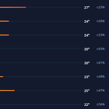
27
°
25
%
24
°
56
%
24
°
53
%
20
°
65
%
20
°
61
%
23
°
49
%
25
°
47
%
22
°
56
%