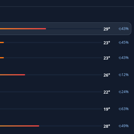
29
°
43
%
23
°
45
%
23
°
43
%
26
°
12
%
22
°
24
%
19
°
63
%
28
°
49
%