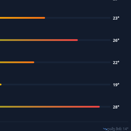
23
°
26
°
22
°
19
°
28
°
ღამე მინ
:
14
°