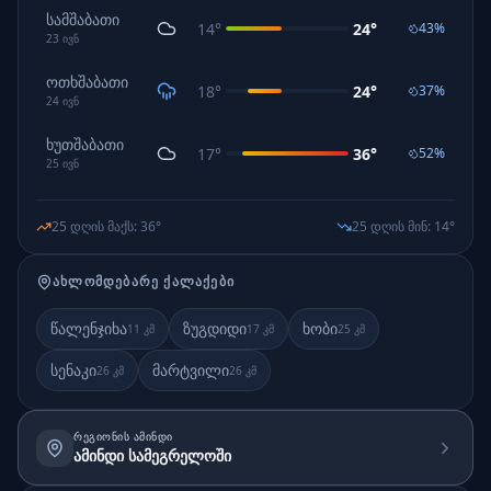
სამშაბათი
14
°
24
°
43
%
23
ივნ
ოთხშაბათი
18
°
24
°
37
%
24
ივნ
ხუთშაბათი
17
°
36
°
52
%
25
ივნ
25 დღის მაქს
:
36
°
25 დღის მინ
:
14
°
ᲐᲮᲚᲝᲛᲓᲔᲑᲐᲠᲔ ᲥᲐᲚᲐᲥᲔᲑᲘ
წალენჯიხა
ზუგდიდი
ხობი
11
კმ
17
კმ
25
კმ
სენაკი
მარტვილი
26
კმ
26
კმ
ᲠᲔᲒᲘᲝᲜᲘᲡ ᲐᲛᲘᲜᲓᲘ
ამინდი სამეგრელოში