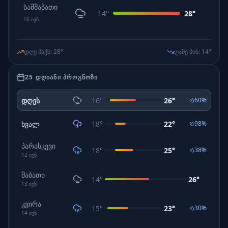
სამშაბათი
14
°
28
°
16
ივნ
დღე მაქს
:
28
°
ღამე მინ
:
14
°
25 ᲓᲦᲘᲐᲜᲘ ᲞᲠᲝᲒᲜᲝᲖᲘ
დღეს
16
°
26
°
60
%
ხვალ
18
°
22
°
98
%
პარასკევი
18
°
25
°
38
%
12
ივნ
შაბათი
14
°
26
°
13
ივნ
კვირა
15
°
23
°
30
%
14
ივნ