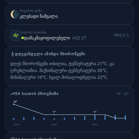
ᲛᲗᲕᲐᲠᲘᲡ ᲤᲐᲖᲐ
🌘
კლებადი ნამგალა
ᲰᲐᲔᲠᲘᲡ ᲮᲐᲠᲘᲡᲮᲘ
PM2.5:
5
დამაკმაყოფილებელი
· AQI
27
ᲓᲦᲔᲕᲐᲜᲓᲔᲚᲘ ᲐᲛᲘᲜᲓᲘ
ᲩᲮᲝᲠᲝᲬᲧᲣᲨᲘ
დღეს ჩხოროწყუში თბილია, ტემპერატურა 21°C. ცა
ღრუბლიანია.
მაქსიმალური ტემპერატურა 26°C,
მინიმალური 16°C.
ხვალ მოსალოდნელია 22°C.
24 ᲡᲐᲐᲗᲘᲡ ᲞᲠᲝᲒᲜᲝᲖᲘ
18
° -
22
°
22
°
19
°
19
°
20:00
00:00
04:00