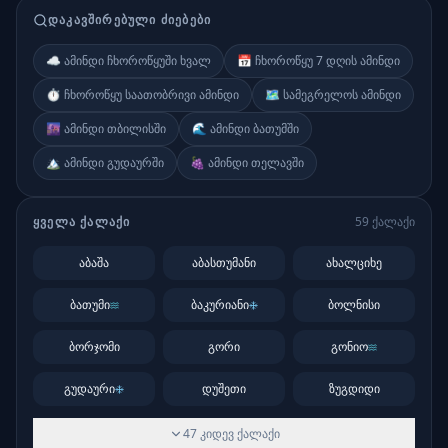
ᲓᲐᲙᲐᲕᲨᲘᲠᲔᲑᲣᲚᲘ ᲫᲘᲔᲑᲔᲑᲘ
☁️ ამინდი ჩხოროწყუში ხვალ
📅 ჩხოროწყუ 7 დღის ამინდი
⏱️ ჩხოროწყუ საათობრივი ამინდი
🗺️ სამეგრელოს ამინდი
🌆 ამინდი თბილისში
🌊 ამინდი ბათუმში
🏔️ ამინდი გუდაურში
🍇 ამინდი თელავში
ᲧᲕᲔᲚᲐ ᲥᲐᲚᲐᲥᲘ
59
ქალაქი
აბაშა
აბასთუმანი
ახალციხე
ბათუმი
ბაკურიანი
ბოლნისი
ბორჯომი
გორი
გონიო
გუდაური
დუშეთი
ზუგდიდი
47
კიდევ
ქალაქი