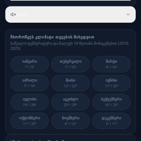
ხმები
ᲩᲮᲝᲠᲝᲬᲧᲣ
Ს ᲙᲚᲘᲛᲐᲢᲘ ᲗᲕᲔᲔᲑᲘᲡ ᲛᲘᲮᲔᲓᲕᲘᲗ
საშუალო ტემპერატურა და ნალექი 10-წლიანი მონაცემებით (
2016-
2025
)
იანვარი
თებერვალი
მარტი
1
° /
9
°
1
° /
10
°
4
° /
14
°
აპრილი
მაისი
ივნისი
7
° /
19
°
12
° /
22
°
17
° /
26
°
ივლისი
აგვისტო
სექტემბერი
19
° /
28
°
20
° /
29
°
16
° /
25
°
ოქტომბერი
ნოემბერი
დეკემბერი
11
° /
20
°
6
° /
16
°
3
° /
11
°