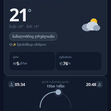
21
°
მაქს
:
26
° ·
მინ
:
16
°
ნაწილობრივ ღრუბლიანი
✨ შესანიშნავი ამინდია!
ᲥᲐᲠᲘ
ᲢᲔᲜᲘᲐᲜᲝᲑᲐ
5
76
კმ/სთ
%
ᲓᲦᲘᲡ ᲮᲐᲜᲒᲠᲫᲚᲘᲕᲝᲑᲐ
05:34
20:48
15სთ 14წთ