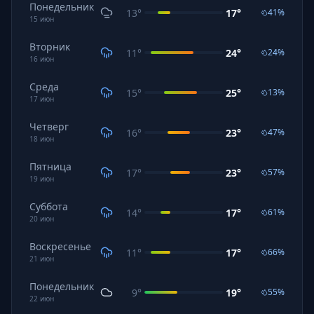
Понедельник
13
°
17
°
41
%
15
июн
Вторник
11
°
24
°
24
%
16
июн
Среда
15
°
25
°
13
%
17
июн
Четверг
16
°
23
°
47
%
18
июн
Пятница
17
°
23
°
57
%
19
июн
Суббота
14
°
17
°
61
%
20
июн
Воскресенье
11
°
17
°
66
%
21
июн
Понедельник
9
°
19
°
55
%
22
июн