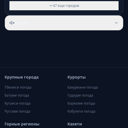
47
еще
городов
Звуки
Крупные города
Курорты
Тбилиси
погода
Бакуриани
погода
Батуми
погода
Гудаури
погода
Кутаиси
погода
Боржоми
погода
Рустави
погода
Кобулети
погода
Горные регионы
Кахети