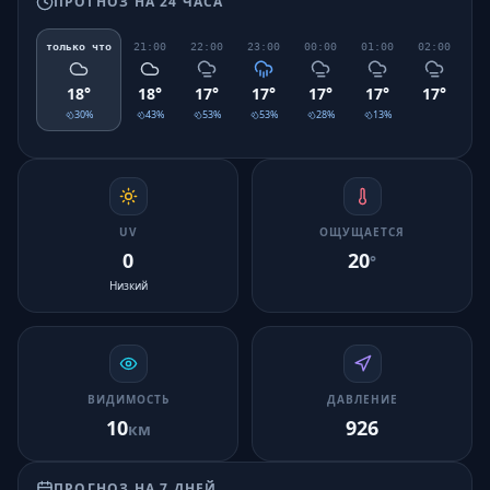
ПРОГНОЗ НА 24 ЧАСА
только что
21:00
22:00
23:00
00:00
01:00
02:00
03
18
°
18
°
17
°
17
°
17
°
17
°
17
°
1
30
%
43
%
53
%
53
%
28
%
13
%
UV
ОЩУЩАЕТСЯ
0
20
°
Низкий
ВИДИМОСТЬ
ДАВЛЕНИЕ
10
926
км
ПРОГНОЗ НА 7 ДНЕЙ