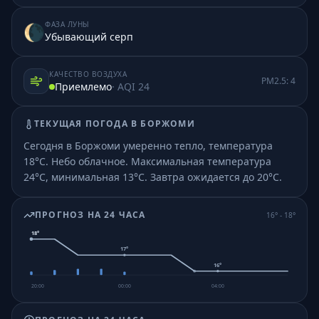
ФАЗА ЛУНЫ
🌘
Убывающий серп
КАЧЕСТВО ВОЗДУХА
PM2.5:
4
Приемлемо
· AQI
24
ТЕКУЩАЯ ПОГОДА В
БОРЖОМИ
Сегодня в Боржоми умеренно тепло, температура
18°C. Небо облачное.
Максимальная температура
24°C, минимальная 13°C.
Завтра ожидается до 20°C.
ПРОГНОЗ НА 24 ЧАСА
16
° -
18
°
18
°
17
°
16
°
20:00
00:00
04:00