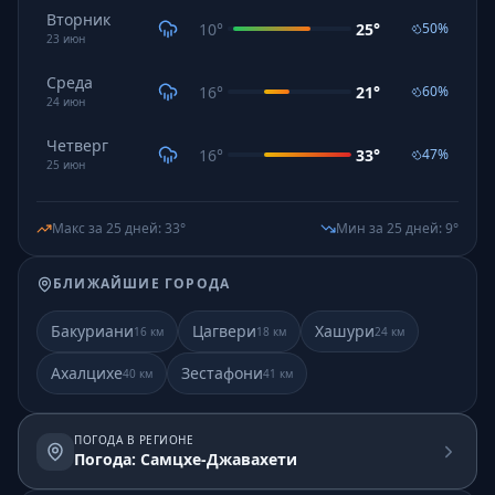
Вторник
10
°
25
°
50
%
23
июн
Среда
16
°
21
°
60
%
24
июн
Четверг
16
°
33
°
47
%
25
июн
Макс за 25 дней
:
33
°
Мин за 25 дней
:
9
°
БЛИЖАЙШИЕ ГОРОДА
Бакуриани
Цагвери
Хашури
16
км
18
км
24
км
Ахалцихе
Зестафони
40
км
41
км
ПОГОДА В РЕГИОНЕ
Погода: Самцхе-Джавахети