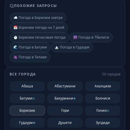
ПОХОЖИЕ ЗАПРОСЫ
☁️ Погода в Боржоми завтра
📅 Боржоми погода на 7 дней
⏱️ Боржоми почасовая погода
🌆 Погода в Тбилиси
🌊 Погода в Батуми
🏔️ Погода в Гудаури
🍇 Погода в Телави
ВСЕ ГОРОДА
59
городов
Абаша
Абастумани
Ахалцихе
Батуми
Бакуриани
Болниси
Боржоми
Гори
Гонио
Гудаури
Душети
Зугдиди