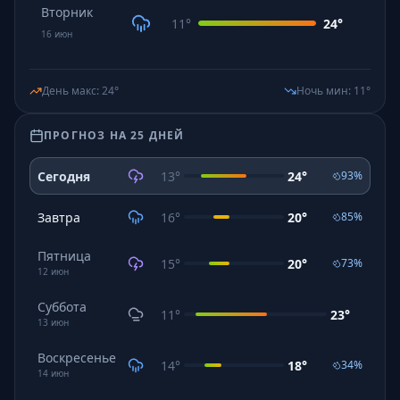
Вторник
11
°
24
°
16
июн
День макс
:
24
°
Ночь мин
:
11
°
ПРОГНОЗ НА 25 ДНЕЙ
Сегодня
13
°
24
°
93
%
Завтра
16
°
20
°
85
%
Пятница
15
°
20
°
73
%
12
июн
Суббота
11
°
23
°
13
июн
Воскресенье
14
°
18
°
34
%
14
июн