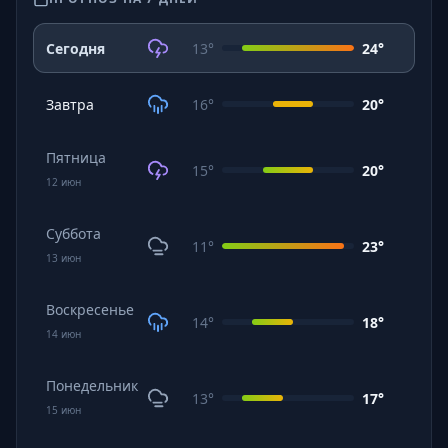
Сегодня
13
°
24
°
Завтра
16
°
20
°
Пятница
15
°
20
°
12
июн
Суббота
11
°
23
°
13
июн
Воскресенье
14
°
18
°
14
июн
Понедельник
13
°
17
°
15
июн