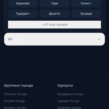
Боржоми
Гори
Гонио
Гудаури
Душети
Зугдиди
47
еще
городов
Звуки
Крупные города
Курорты
Тбилиси
погода
Бакуриани
погода
Батуми
погода
Гудаури
погода
Кутаиси
погода
Боржоми
погода