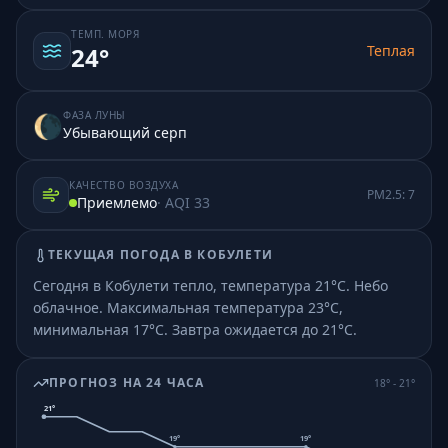
ТЕМП. МОРЯ
Теплая
24
°
ФАЗА ЛУНЫ
🌘
Убывающий серп
КАЧЕСТВО ВОЗДУХА
PM2.5:
7
Приемлемо
· AQI
33
ТЕКУЩАЯ ПОГОДА В
КОБУЛЕТИ
Сегодня в Кобулети тепло, температура 21°C. Небо
облачное.
Максимальная температура 23°C,
минимальная 17°C.
Завтра ожидается до 21°C.
ПРОГНОЗ НА 24 ЧАСА
18
° -
21
°
21
°
19
°
19
°