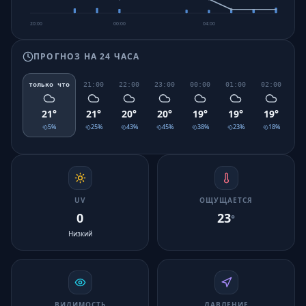
20:00
00:00
04:00
ПРОГНОЗ НА 24 ЧАСА
только что
21:00
22:00
23:00
00:00
01:00
02:00
03
21
°
21
°
20
°
20
°
19
°
19
°
19
°
1
5
%
25
%
43
%
45
%
38
%
23
%
18
%
UV
ОЩУЩАЕТСЯ
0
23
°
Низкий
ВИДИМОСТЬ
ДАВЛЕНИЕ