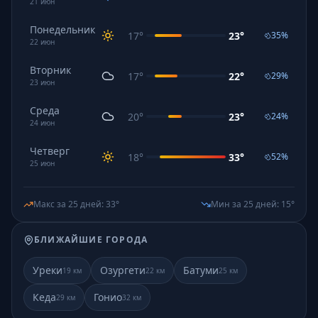
21
июн
Понедельник
17
°
23
°
35
%
22
июн
Вторник
17
°
22
°
29
%
23
июн
Среда
20
°
23
°
24
%
24
июн
Четверг
18
°
33
°
52
%
25
июн
Макс за 25 дней
:
33
°
Мин за 25 дней
:
15
°
БЛИЖАЙШИЕ ГОРОДА
Уреки
Озургети
Батуми
19
км
22
км
25
км
Кеда
Гонио
29
км
32
км