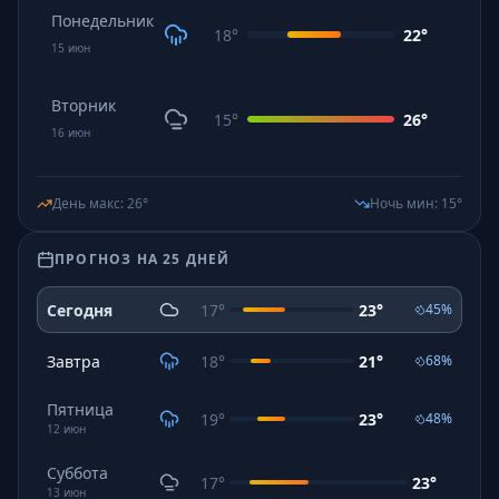
Понедельник
18
°
22
°
15
июн
Вторник
15
°
26
°
16
июн
День макс
:
26
°
Ночь мин
:
15
°
ПРОГНОЗ НА 25 ДНЕЙ
Сегодня
17
°
23
°
45
%
Завтра
18
°
21
°
68
%
Пятница
19
°
23
°
48
%
12
июн
Суббота
17
°
23
°
13
июн