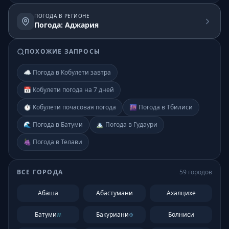
ПОГОДА В РЕГИОНЕ
Погода: Аджария
ПОХОЖИЕ ЗАПРОСЫ
☁️ Погода в Кобулети завтра
📅 Кобулети погода на 7 дней
⏱️ Кобулети почасовая погода
🌆 Погода в Тбилиси
🌊 Погода в Батуми
🏔️ Погода в Гудаури
🍇 Погода в Телави
ВСЕ ГОРОДА
59
городов
Абаша
Абастумани
Ахалцихе
Батуми
Бакуриани
Болниси