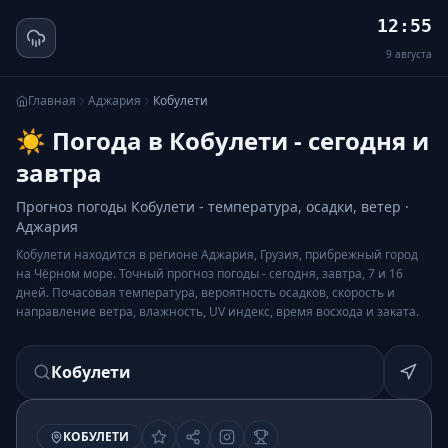
12:55
9
августа
Главная
Аджария
Кобулети
☀️ Погода в Кобулети - сегодня и
завтра
Прогноз погоды Кобулети - температура, осадки, ветер ·
Аджария
Кобулети находится в регионе Аджария, Грузия, прибрежный город
на Чёрном море. Точный прогноз погоды - сегодня, завтра, 7 и 16
дней. Почасовая температура, вероятность осадков, скорость и
направление ветра, влажность, UV индекс, время восхода и заката.
Кобулети
КОБУЛЕТИ