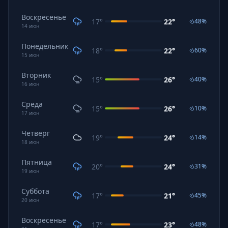
Воскресенье
17
°
22
°
48
%
14
июн
Понедельник
18
°
22
°
60
%
15
июн
Вторник
15
°
26
°
40
%
16
июн
Среда
15
°
26
°
10
%
17
июн
Четверг
19
°
24
°
14
%
18
июн
Пятница
20
°
24
°
31
%
19
июн
Суббота
17
°
21
°
45
%
20
июн
Воскресенье
17
°
23
°
48
%