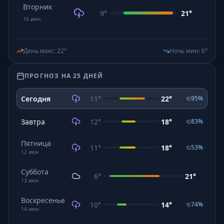
Вторник
9
°
21
°
16
июн
День макс
:
22
°
Ночь мин
:
6
°
ПРОГНОЗ НА 25 ДНЕЙ
Сегодня
11
°
22
°
95
%
Завтра
12
°
18
°
83
%
Пятница
11
°
18
°
53
%
12
июн
Суббота
6
°
21
°
13
июн
Воскресенье
10
°
14
°
74
%
14
июн