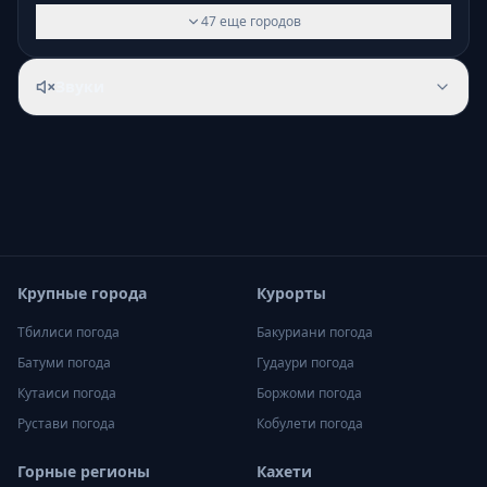
47
еще
городов
Звуки
Крупные города
Курорты
Тбилиси
погода
Бакуриани
погода
Батуми
погода
Гудаури
погода
Кутаиси
погода
Боржоми
погода
Рустави
погода
Кобулети
погода
Горные регионы
Кахети