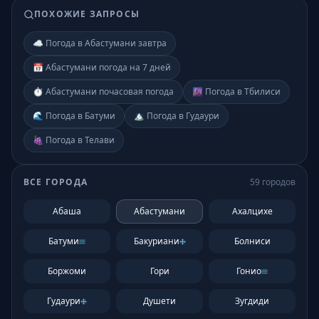
ПОХОЖИЕ ЗАПРОСЫ
☁️ Погода в Абастумани завтра
📅 Абастумани погода на 7 дней
⏱️ Абастумани почасовая погода
🌆 Погода в Тбилиси
🌊 Погода в Батуми
🏔️ Погода в Гудаури
🍇 Погода в Телави
ВСЕ ГОРОДА
59
городов
Абаша
Абастумани
Ахалцихе
Батуми
Бакуриани
Болниси
Боржоми
Гори
Гонио
Гудаури
Душети
Зугдиди