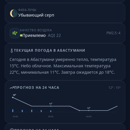
ФАЗА ЛУНЫ
🌘
Убывающий серп
КАЧЕСТВО ВОЗДУХА
PM2.5:
4
Приемлемо
· AQI
22
ТЕКУЩАЯ ПОГОДА В
АБАСТУМАНИ
Сегодня в Абастумани умеренно тепло, температура
15°C. Небо облачное.
Максимальная температура
22°C, минимальная 11°C.
Завтра ожидается до 18°C.
ПРОГНОЗ НА 24 ЧАСА
12
° -
15
°
15
°
13
°
12
°
20:00
00:00
04:00