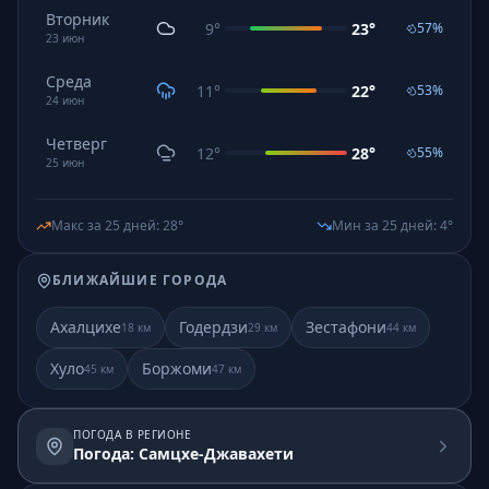
Вторник
9
°
23
°
57
%
23
июн
Среда
11
°
22
°
53
%
24
июн
Четверг
12
°
28
°
55
%
25
июн
Макс за 25 дней
:
28
°
Мин за 25 дней
:
4
°
БЛИЖАЙШИЕ ГОРОДА
Ахалцихе
Годердзи
Зестафони
18
км
29
км
44
км
Хуло
Боржоми
45
км
47
км
ПОГОДА В РЕГИОНЕ
Погода: Самцхе-Джавахети