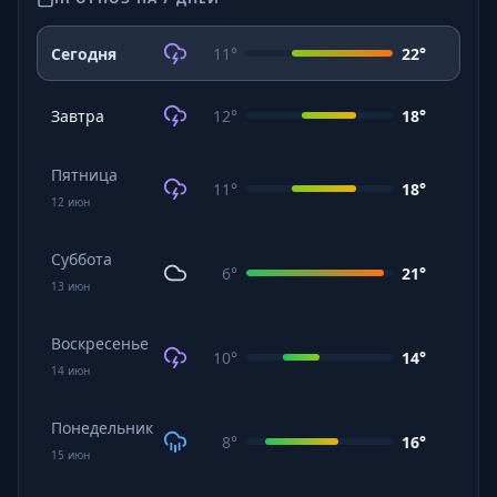
Сегодня
11
°
22
°
Завтра
12
°
18
°
Пятница
11
°
18
°
12
июн
Суббота
6
°
21
°
13
июн
Воскресенье
10
°
14
°
14
июн
Понедельник
8
°
16
°
15
июн