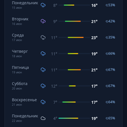
Понедельник
8
°
16
°
53
%
15
июн
Вторник
9
°
21
°
42
%
16
июн
Среда
11
°
23
°
35
%
17
июн
Четверг
11
°
19
°
66
%
18
июн
Пятница
11
°
21
°
67
%
19
июн
Суббота
12
°
17
°
67
%
20
июн
Воскресенье
7
°
17
°
64
%
21
июн
Понедельник
4
°
19
°
65
%
22
июн