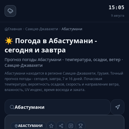
15:05
9
августа
Главная
Самцхе-Джавахети
Абастумани
☀️ Погода в Абастумани -
сегодня и завтра
Прогноз погоды Абастумани - температура, осадки, ветер ·
Самцхе-Джавахети
Абастумани находится в регионе Самцхе-Джавахети, Грузия. Точный
прогноз погоды - сегодня, завтра, 7 и 16 дней. Почасовая
температура, вероятность осадков, скорость и направление ветра,
влажность, UV индекс, время восхода и заката.
Абастумани
АБАСТУМАНИ