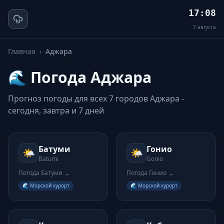
17:08
7
августа
Главная
›
Аджара
🌊
Погода
Аджара
Прогноз погоды для всех
7
городов
Аджара
-
сегодня, завтра и 7 дней
Батуми
Гонио
🌤️
🌤️
Batumi
Gonio
Погода
Батуми
→
Погода
Гонио
→
🌊 Морской курорт
🌊 Морской курорт