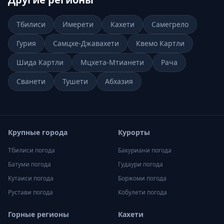
Тбилиси
Имерети
Кахети
Самегрело
Гурия
Самцхе-Джавахети
Квемо Картли
Шида Картли
Мцхета-Мтианети
Рача
Сванети
Тушети
Абхазия
Крупные города
Курорты
Тбилиси
погода
Бакуриани
погода
Батуми
погода
Гудаури
погода
Кутаиси
погода
Боржоми
погода
Рустави
погода
Кобулети
погода
Горные регионы
Кахети