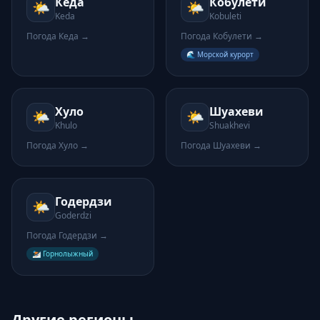
Кеда
Кобулети
🌤️
🌤️
Keda
Kobuleti
Погода
Кеда
→
Погода
Кобулети
→
🌊 Морской курорт
Хуло
Шуахеви
🌤️
🌤️
Khulo
Shuakhevi
Погода
Хуло
→
Погода
Шуахеви
→
Годердзи
🌤️
Goderdzi
Погода
Годердзи
→
⛷️ Горнолыжный
Другие регионы