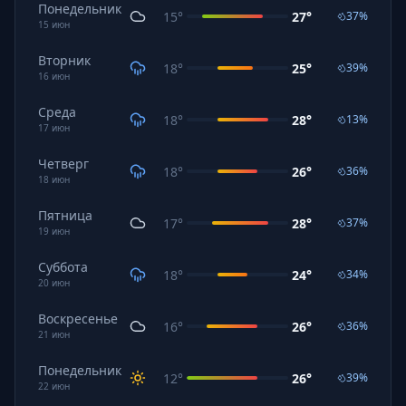
Понедельник
15
°
27
°
37
%
15
июн
Вторник
18
°
25
°
39
%
16
июн
Среда
18
°
28
°
13
%
17
июн
Четверг
18
°
26
°
36
%
18
июн
Пятница
17
°
28
°
37
%
19
июн
Суббота
18
°
24
°
34
%
20
июн
Воскресенье
16
°
26
°
36
%
21
июн
Понедельник
12
°
26
°
39
%
22
июн