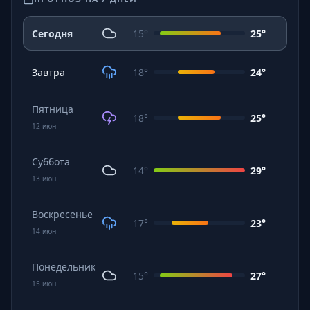
Сегодня
15
°
25
°
Завтра
18
°
24
°
Пятница
18
°
25
°
12
июн
Суббота
14
°
29
°
13
июн
Воскресенье
17
°
23
°
14
июн
Понедельник
15
°
27
°
15
июн