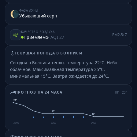
ФАЗА ЛУНЫ
🌘
Убывающий серп
КАЧЕСТВО ВОЗДУХА
PM2.5:
7
Приемлемо
· AQI
27
ТЕКУЩАЯ ПОГОДА В
БОЛНИСИ
Сегодня в Болниси тепло, температура 22°C. Небо
облачное.
Максимальная температура 25°C,
минимальная 15°C.
Завтра ожидается до 24°C.
ПРОГНОЗ НА 24 ЧАСА
18
° -
23
°
23
°
19
°
18
°
20:00
00:00
04:00