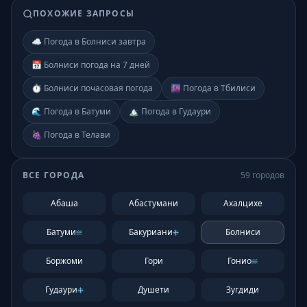
ПОХОЖИЕ ЗАПРОСЫ
☁️ Погода в Болниси завтра
📅 Болниси погода на 7 дней
⏱️ Болниси почасовая погода
🌆 Погода в Тбилиси
🌊 Погода в Батуми
🏔️ Погода в Гудаури
🍇 Погода в Телави
ВСЕ ГОРОДА
59
городов
Абаша
Абастумани
Ахалцихе
Батуми
Бакуриани
Болниси
Боржоми
Гори
Гонио
Гудаури
Душети
Зугдиди