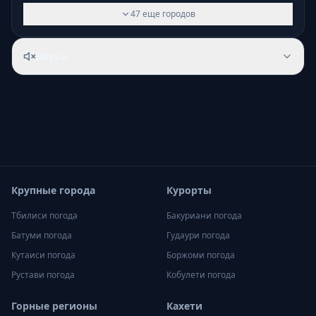
47
еще
городов
Звуки
Крупные города
Курорты
Тбилиси
погода
Бакуриани
погода
Батуми
погода
Гудаури
погода
Кутаиси
погода
Боржоми
погода
Рустави
погода
Кобулети
погода
Горные регионы
Кахети