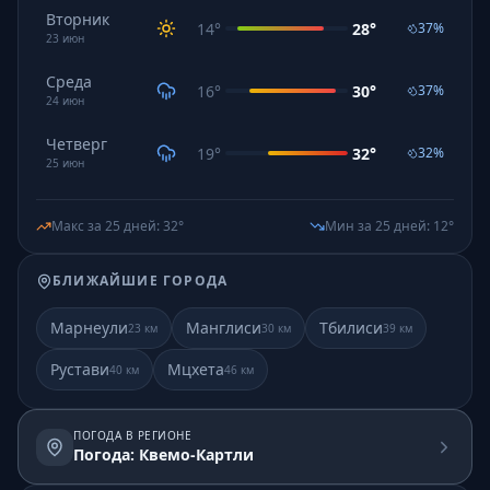
Вторник
14
°
28
°
37
%
23
июн
Среда
16
°
30
°
37
%
24
июн
Четверг
19
°
32
°
32
%
25
июн
Макс за 25 дней
:
32
°
Мин за 25 дней
:
12
°
БЛИЖАЙШИЕ ГОРОДА
Марнеули
Манглиси
Тбилиси
23
км
30
км
39
км
Рустави
Мцхета
40
км
46
км
ПОГОДА В РЕГИОНЕ
Погода: Квемо-Картли