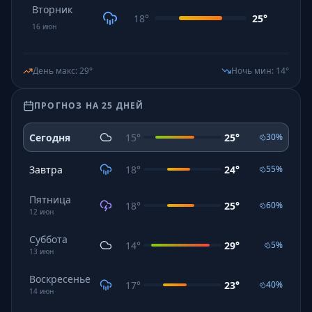
Вторник
18
°
25
°
16
июн
День макс
:
29
°
Ночь мин
:
14
°
ПРОГНОЗ НА 25 ДНЕЙ
Сегодня
15
°
25
°
30
%
Завтра
18
°
24
°
55
%
Пятница
18
°
25
°
60
%
12
июн
Суббота
14
°
29
°
5
%
13
июн
Воскресенье
17
°
23
°
40
%
14
июн