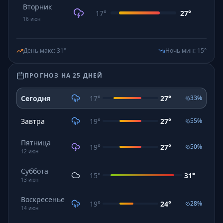
Вторник
17
°
27
°
16
июн
День макс
:
31
°
Ночь мин
:
15
°
ПРОГНОЗ НА 25 ДНЕЙ
Сегодня
17
°
27
°
33
%
Завтра
19
°
27
°
55
%
Пятница
19
°
27
°
50
%
12
июн
Суббота
15
°
31
°
13
июн
Воскресенье
19
°
24
°
28
%
14
июн