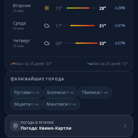
Вторник
15
°
28
°
29
%
23
июн
Среда
17
°
31
°
31
%
24
июн
Четверг
20
°
33
°
27
%
25
июн
Макс за 25 дней
:
33
°
Мин за 25 дней
:
13
°
БЛИЖАЙШИЕ ГОРОДА
Рустави
Болниси
Тбилиси
18
км
23
км
27
км
Мцхета
Манглиси
42
км
43
км
ПОГОДА В РЕГИОНЕ
Погода: Квемо-Картли