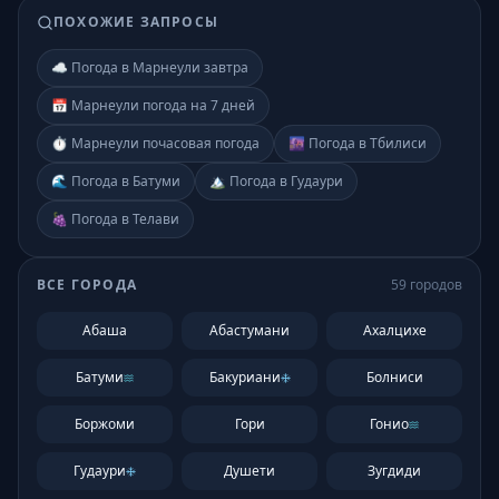
ПОХОЖИЕ ЗАПРОСЫ
☁️ Погода в Марнеули завтра
📅 Марнеули погода на 7 дней
⏱️ Марнеули почасовая погода
🌆 Погода в Тбилиси
🌊 Погода в Батуми
🏔️ Погода в Гудаури
🍇 Погода в Телави
ВСЕ ГОРОДА
59
городов
Абаша
Абастумани
Ахалцихе
Батуми
Бакуриани
Болниси
Боржоми
Гори
Гонио
Гудаури
Душети
Зугдиди