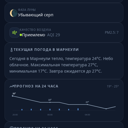
ФАЗА ЛУНЫ
🌘
Убывающий серп
КАЧЕСТВО ВОЗДУХА
PM2.5:
7
Приемлемо
· AQI
29
ТЕКУЩАЯ ПОГОДА В
МАРНЕУЛИ
Сегодня в Марнеули тепло, температура 24°C. Небо
облачное.
Максимальная температура 27°C,
минимальная 17°C.
Завтра ожидается до 27°C.
ПРОГНОЗ НА 24 ЧАСА
19
° -
25
°
25
°
22
°
21
°
20:00
00:00
04:00