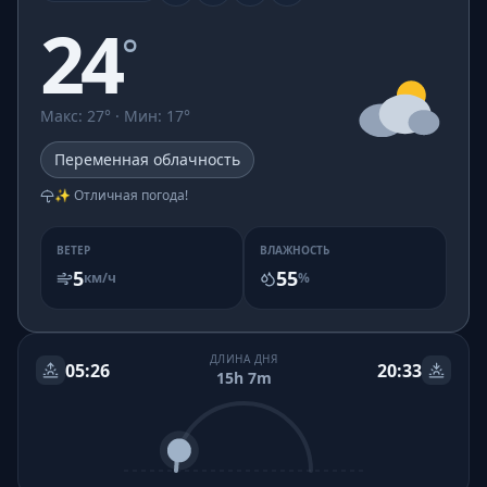
24
°
Макс
:
27
° ·
Мин
:
17
°
Переменная облачность
✨ Отличная погода!
ВЕТЕР
ВЛАЖНОСТЬ
5
55
км/ч
%
ДЛИНА ДНЯ
05:26
20:33
15h 7m