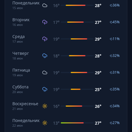
Понедельник
16
°
28
°
36
%
15
июн
Вторник
17
°
27
°
45
%
16
июн
Среда
19
°
29
°
11
%
17
июн
Четверг
18
°
28
°
32
%
18
июн
Пятница
19
°
29
°
31
%
19
июн
Суббота
19
°
25
°
35
%
20
июн
Воскресенье
16
°
26
°
34
%
21
июн
Понедельник
13
°
27
°
27
%
22
июн