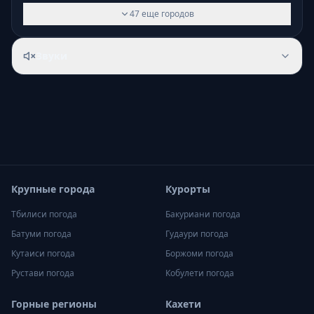
47
еще
городов
Звуки
Крупные города
Курорты
Тбилиси
погода
Бакуриани
погода
Батуми
погода
Гудаури
погода
Кутаиси
погода
Боржоми
погода
Рустави
погода
Кобулети
погода
Горные регионы
Кахети